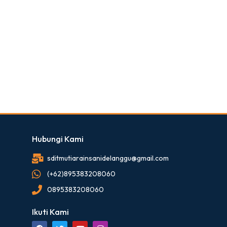
Hubungi Kami
sditmutiarainsanidelanggu@gmail.com
(+62)895383208060
0895383208060
Ikuti Kami