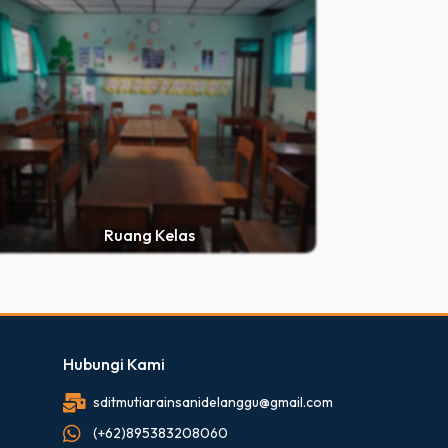
Ruang Kelas
Hubungi Kami
sditmutiarainsanidelanggu@gmail.com
(+62)895383208060