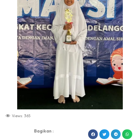
Views:
365
Bagikan :
dibuat oleh rrdigital.id