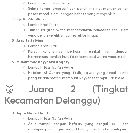
Lomba Cerita Islami Putri
Salma tampil ekspresif dan penuh makna, menyampaikan
pesan moral Islami dengan bahasa yang menyentuh.
Syafiq Abdillah
Lomba Khot Putra
Tulisan kaligrafi Syafiq mencerminkan keindahan seni Islam
yang penuh ketelitian dan estetika tinggi.
Arsyifa Salvina
Lomba Khot Putri
Karya kaligrafinya berhasil memikat juri dengan
harmonisasi bentuk huruf dan komposisi warna yang indah.
Muhammad Rayyanza Abqory
Lomba Hifdzil Qur’an Putra
Hafalan Al-Qur’an yang fasih, tajwid yang tepat, serta
penguasaan materi membuat Rayyanza tampil luar biasa.
🥈Juara 2 (Tingkat
Kecamatan Delanggu)
Aqila Mirza Qonita
Lomba Hifdzil Qur’an Putri
Aqila tampil dengan hafalan yang sangat baik, dan
meskipun persaingan sangat ketat, ia berhasil meraih juara