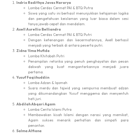
Indrio Radithya Javas Nararya
Lomba Cerdas Cermat PAI & BTQ Putra
Siswa yang satu ini berhasil menunjukkan ketajaman logika
dan pengetahuan keislaman yang luar biasa dalam sesi
tanya jawab cepat dan mendalam.
Axell Aurellio Belliandra
Lomba Cerdas Cermat PAI & BTQ Putri
Dengan ketenangan dan kecermatannya, Axell berhasil
menjadi yang terbaik di antara peserta putri.
Zidna ‘Ilma Mufida
Lomba Khitobah Putri
Penampilan retorika yang penuh penghayatan dan pesan
dakwah yang kuat mengantarkannya menjadi juara
pertama.
Yusuf Faqiihuddiin
Lomba Adzan & Iqomah
Suara merdu dan tajwid yang sempurna membuat adzan
yang dikumandangkan Yusuf menggema dan menyentuh
hati juri.
Abdilah Abqari Agam
Lomba Cerita Islami Putra
Membawakan kisah Islami dengan narasi yang memikat,
Agam sukses menarik perhatian dan simpati para
penonton.
Salma Alfiana