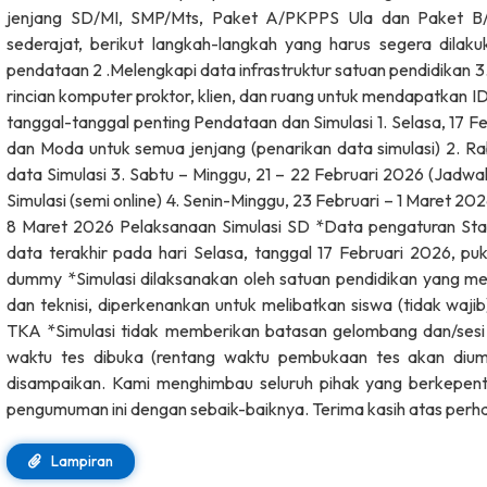
jenjang SD/MI, SMP/Mts, Paket A/PKPPS Ula dan Paket B
sederajat, berikut langkah-langkah yang harus segera dilaku
pendataan 2 .Melengkapi data infrastruktur satuan pendidikan 3
rincian komputer proktor, klien, dan ruang untuk mendapatkan I
tanggal-tanggal penting Pendataan dan Simulasi 1. Selasa, 17 
dan Moda untuk semua jenjang (penarikan data simulasi) 2. R
data Simulasi 3. Sabtu – Minggu, 21 – 22 Februari 2026 (Jadwal
Simulasi (semi online) 4. Senin-Minggu, 23 Februari – 1 Maret 2
8 Maret 2026 Pelaksanaan Simulasi SD *Data pengaturan Sta
data terakhir pada hari Selasa, tanggal 17 Februari 2026, p
dummy *Simulasi dilaksanakan oleh satuan pendidikan yang memil
dan teknisi, diperkenankan untuk melibatkan siswa (tidak waji
TKA *Simulasi tidak memberikan batasan gelombang dan/sesi 
waktu tes dibuka (rentang waktu pembukaan tes akan dium
disampaikan. Kami menghimbau seluruh pihak yang berkepen
pengumuman ini dengan sebaik-baiknya. Terima kasih atas perh
Lampiran