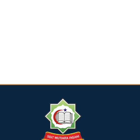
dibuat oleh rrdigital.id