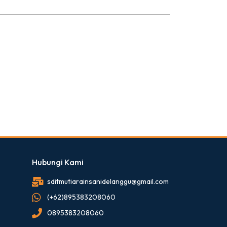
Hubungi Kami
sditmutiarainsanidelanggu@gmail.com
(+62)895383208060
0895383208060