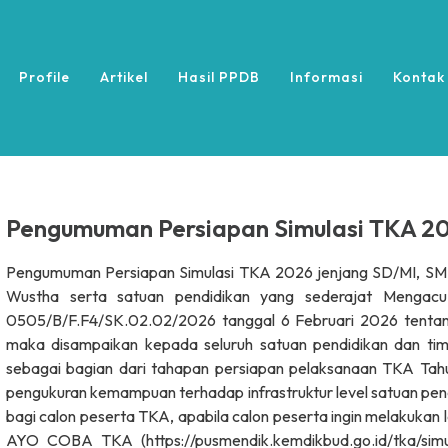
Profile
Artikel
Hasil PPDB
Informasi
Kontak
Pengumuman Persiapan Simulasi TKA 2
Pengumuman Persiapan Simulasi TKA 2026 jenjang SD/MI, S
Wustha serta satuan pendidikan yang sederajat Menga
0505/B/F.F4/SK.02.02/2026 tanggal 6 Februari 2026 tentan
maka disampaikan kepada seluruh satuan pendidikan dan tim
sebagai bagian dari tahapan persiapan pelaksanaan TKA Tahun
pengukuran kemampuan terhadap infrastruktur level satuan pendi
bagi calon peserta TKA, apabila calon peserta ingin melakuka
AYO COBA TKA (https://pusmendik.kemdikbud.go.id/tka/simul