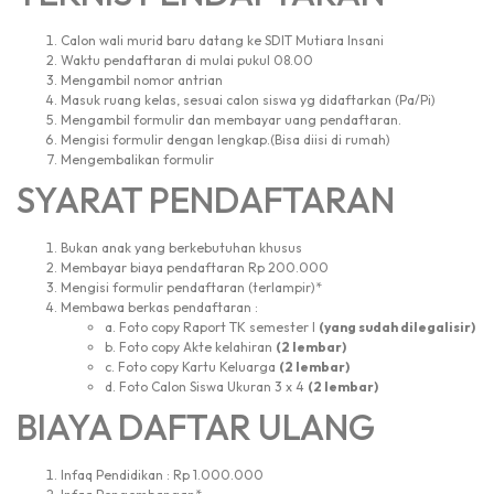
Calon wali murid baru datang ke SDIT Mutiara Insani
Waktu pendaftaran di mulai pukul 08.00
Mengambil nomor antrian
Masuk ruang kelas, sesuai calon siswa yg didaftarkan (Pa/Pi)
Mengambil formulir dan membayar uang pendaftaran.
Mengisi formulir dengan lengkap.(Bisa diisi di rumah)
Mengembalikan formulir
SYARAT PENDAFTARAN
Bukan anak yang berkebutuhan khusus
Membayar biaya pendaftaran Rp 200.000
Mengisi formulir pendaftaran (terlampir)*
Membawa berkas pendaftaran :
a. Foto copy Raport TK semester I
(yang sudah dilegalisir)
b. Foto copy Akte kelahiran
(2 lembar)
c. Foto copy Kartu Keluarga
(2 lembar)
d. Foto Calon Siswa Ukuran 3 x 4
(2 lembar)
BIAYA DAFTAR ULANG
Infaq Pendidikan : Rp 1.000.000