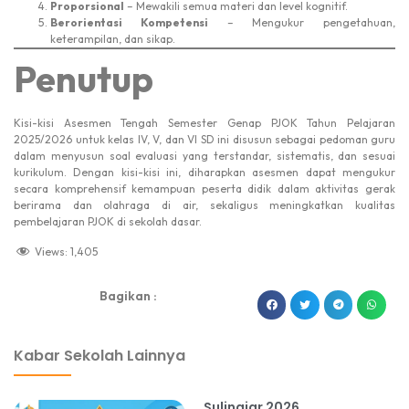
Proporsional
– Mewakili semua materi dan level kognitif.
Berorientasi Kompetensi
– Mengukur pengetahuan,
keterampilan, dan sikap.
Penutup
Kisi-kisi Asesmen Tengah Semester Genap PJOK Tahun Pelajaran
2025/2026 untuk kelas IV, V, dan VI SD ini disusun sebagai pedoman guru
dalam menyusun soal evaluasi yang terstandar, sistematis, dan sesuai
kurikulum. Dengan kisi-kisi ini, diharapkan asesmen dapat mengukur
secara komprehensif kemampuan peserta didik dalam aktivitas gerak
berirama dan olahraga di air, sekaligus meningkatkan kualitas
pembelajaran PJOK di sekolah dasar.
Views:
1,405
Bagikan :
dibuat oleh rrdigital.id
Kabar Sekolah Lainnya
Sulingjar 2026