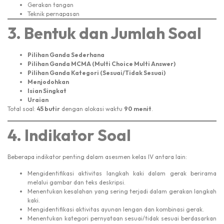
Gerakan tangan
Teknik pernapasan
3. Bentuk dan Jumlah Soal
Pilihan Ganda Sederhana
Pilihan Ganda MCMA (Multi Choice Multi Answer)
Pilihan Ganda Kategori (Sesuai/Tidak Sesuai)
Menjodohkan
Isian Singkat
Uraian
Total soal:
45 butir
dengan alokasi waktu
90 menit
.
4. Indikator Soal
Beberapa indikator penting dalam asesmen kelas IV antara lain:
Mengidentifikasi aktivitas langkah kaki dalam gerak berirama
melalui gambar dan teks deskripsi.
Menentukan kesalahan yang sering terjadi dalam gerakan langkah
kaki.
Mengidentifikasi aktivitas ayunan lengan dan kombinasi gerak.
Menentukan kategori pernyataan sesuai/tidak sesuai berdasarkan