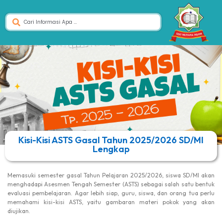
Kisi-Kisi ASTS Gasal Tahun 2025/2026 SD/MI
Lengkap
Memasuki semester gasal Tahun Pelajaran 2025/2026, siswa SD/MI akan
menghadapi Asesmen Tengah Semester (ASTS) sebagai salah satu bentuk
evaluasi pembelajaran. Agar lebih siap, guru, siswa, dan orang tua perlu
memahami kisi-kisi ASTS, yaitu gambaran materi pokok yang akan
diujikan.