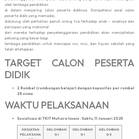
oleh lembaga pendidikan
di dalam menjaring calon peserta didiknya. Kompetensi awal calon
peserta didik yang memadai,
didukung oleh perhatian penuh orang tua terhadap anak – anaknya dan
parisipasi yang maksimal
dari mereka terhadap penyelenggaraan pendidikan akan menciptakan
peluang yang besar bagi
lembaga pendidikan untuk mencapai visi, misi, dan tujuan sekolah yang
telah ditetapkan.
TARGET CALON PESERTA
DIDIK
2 Rombel (rombongan belajar) dengan kapasitas per rombel
28 siswa
WAKTU PELAKSANAAN
Sosialisasi di TKIT Mutiara Insani : Sabtu, 11 Januari 2025
KEGIATAN
GELOMBAN
GELOMBAN
GELOMBAN
PELAKSANA
G I
G I
G II