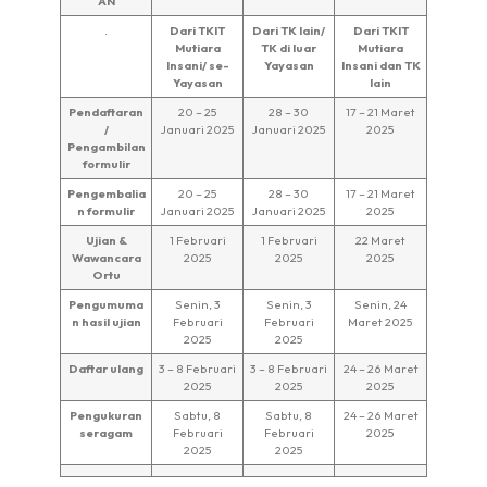
AN
.
Dari TKIT
Dari TK lain/
Dari TKIT
Mutiara
TK di luar
Mutiara
Insani/ se-
Yayasan
Insani dan TK
Yayasan
lain
Pendaftaran
20 – 25
28 – 30
17 – 21 Maret
/
Januari 2025
Januari 2025
2025
Pengambilan
formulir
Pengembalia
20 – 25
28 – 30
17 – 21 Maret
n formulir
Januari 2025
Januari 2025
2025
Ujian &
1 Februari
1 Februari
22 Maret
Wawancara
2025
2025
2025
Ortu
Pengumuma
Senin, 3
Senin, 3
Senin, 24
n hasil ujian
Februari
Februari
Maret 2025
2025
2025
Daftar ulang
3 – 8 Februari
3 – 8 Februari
24 – 26 Maret
2025
2025
2025
Pengukuran
Sabtu, 8
Sabtu, 8
24 – 26 Maret
seragam
Februari
Februari
2025
2025
2025