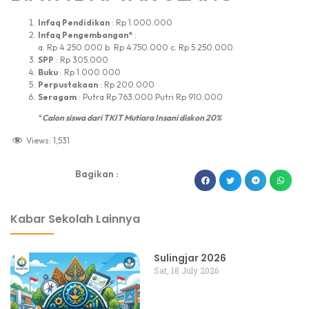
Infaq Pendidikan
: Rp 1.000.000
Infaq Pengembangan*
:
a. Rp 4.250.000 b. Rp 4.750.000 c. Rp 5.250.000
SPP
: Rp 305.000
Buku
: Rp 1.000.000
Perpustakaan
: Rp 200.000
Seragam
: Putra Rp 763.000 Putri Rp 910.000
*
Calon siswa dari TKIT Mutiara Insani diskon 20%
Views:
1,531
Bagikan :
dibuat oleh rrdigital.id
Kabar Sekolah Lainnya
Sulingjar 2026
Sat, 18 July 2026