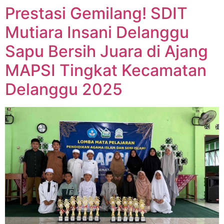
Prestasi Gemilang! SDIT
Mutiara Insani Delanggu
Sapu Bersih Juara di Ajang
MAPSI Tingkat Kecamatan
Delanggu 2025